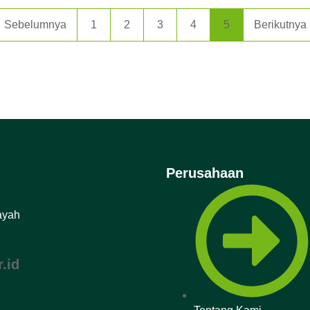
Sebelumnya
1
2
3
4
5
Berikutnya
Perusahaan
ayah
.id