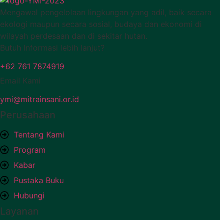
Mengawal pengelolaan lingkungan yang adil, baik secara
ekologi maupun secara sosial, budaya dan ekonomi di
wilayah perdesaan dan di sekitar hutan.
Butuh Informasi lebih lanjut?
+62 761 7874919
Email Kami
ymi@mitrainsani.or.id
Perusahaan
Tentang Kami
Program
Kabar
Pustaka Buku
Hubungi
Layanan