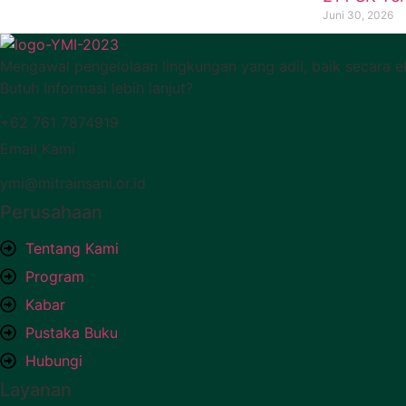
Juni 30, 2026
Mengawal pengelolaan lingkungan yang adil, baik secara e
Butuh Informasi lebih lanjut?
+62 761 7874919
Email Kami
ymi@mitrainsani.or.id
Perusahaan
Tentang Kami
Program
Kabar
Pustaka Buku
Hubungi
Layanan