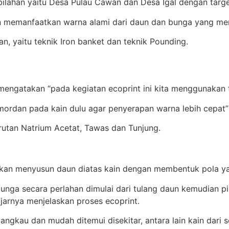
mbilahan yaitu Desa Pulau Cawan dan Desa Igal dengan targ
 memanfaatkan warna alami dari daun dan bunga yang meng
, yaitu teknik Iron banket dan teknik Pounding.
t mengatakan “pada kegiatan ecoprint ini kita menggunakan
mordan pada kain dulu agar penyerapan warna lebih cepat” 
rutan Natrium Acetat, Tawas dan Tunjung.
 akan menyusun daun diatas kain dengan membentuk pola ya
unga secara perlahan dimulai dari tulang daun kemudian pi
jarnya menjelaskan proses ecoprint.
ngkau dan mudah ditemui disekitar, antara lain kain dari s