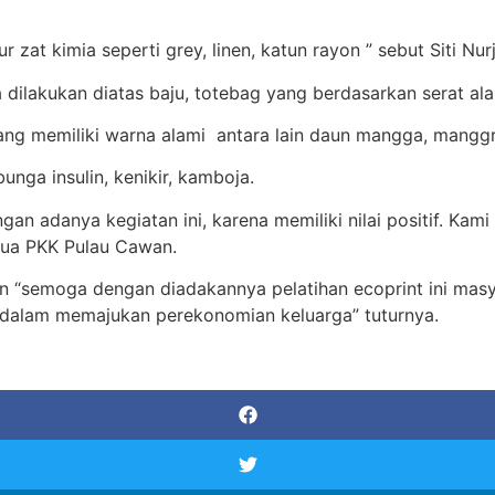
 zat kimia seperti grey, linen, katun rayon ” sebut Siti Nur
dilakukan diatas baju, totebag yang berdasarkan serat ala
 memiliki warna alami antara lain daun mangga, manggrove,
nga insulin, kenikir, kamboja.
n adanya kegiatan ini, karena memiliki nilai positif. Kam
tua PKK Pulau Cawan.
an “semoga dengan diadakannya pelatihan ecoprint ini mas
alam memajukan perekonomian keluarga” tuturnya.